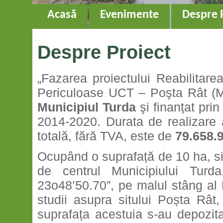
Acasă
Evenimente
Despre 
Despre Proiect
„Fazarea proiectului Reabilitare
Periculoase UCT – Poşta Rât (Mun
Municipiul Turda
şi finanțat pri
2014-2020. Durata de realizare a
totală, fără TVA, este de
79.658.9
Ocupând o suprafață de 10 ha, s
de centrul Municipiului Turda
23o48’50.70”, pe malul stâng al R
studii asupra sitului Poșta Rât
suprafața acestuia s-au depozita