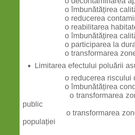
o
decontaminarea ap
o
îmbunătățirea calită
o
reducerea contamina
o
reabilitarea habita
o
îmbunătățirea calit
o
participarea la dur
o
transformarea zon
Limitarea efectului poluării as
o
reducerea riscului
o
îmbunătățirea condi
o
transformarea zo
public
o
transformarea zone
populației