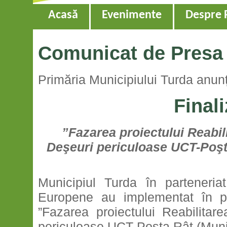
Acasă
Evenimente
Despre 
Comunicat de Presa 
Primăria Municipiului Turda anun
Finali
”Fazarea proiectului Reabili
Deşeuri periculoase UCT-Poş
Municipiul Turda în parteneriat 
Europene au implementat în pe
”Fazarea proiectului Reabilitare
periculoase UCT-Poşta Rât (Mun