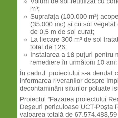
Volum de sol reutilizat cu c
m³;
Suprafața (100.000 m²) acoperi
(35.000 mc) și cu sol vegetal
de 0,5 m de sol curat;
La fiecare 300 m³ de sol trata
total de 126;
Instalarea a 18 puțuri pentru
remediere în următorii 10 ani;
În cadrul proiectului s-a derulat
informarea riveranilor despre imp
decontaminării siturilor poluate ist
Proiectul ”Fazarea proiectului Rea
Deşeuri periculoase UCT-Poşta Râ
valoarea totală de 67.574.483,59